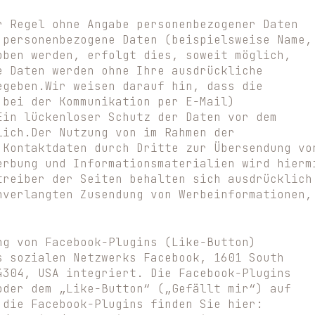
r Regel ohne Angabe personenbezogener Daten
 personenbezogene Daten (beispielsweise Name,
oben werden, erfolgt dies, soweit möglich,
e Daten werden ohne Ihre ausdrückliche
egeben.Wir weisen darauf hin, dass die
 bei der Kommunikation per E-Mail)
Ein lückenloser Schutz der Daten vor dem
lich.Der Nutzung von im Rahmen der
 Kontaktdaten durch Dritte zur Übersendung vo
erbung und Informationsmaterialien wird hierm
treiber der Seiten behalten sich ausdrücklich
nverlangten Zusendung von Werbeinformationen,
ng von Facebook-Plugins (Like-Button)
s sozialen Netzwerks Facebook, 1601 South
4304, USA integriert. Die Facebook-Plugins
oder dem „Like-Button“ („Gefällt mir“) auf
 die Facebook-Plugins finden Sie hier: