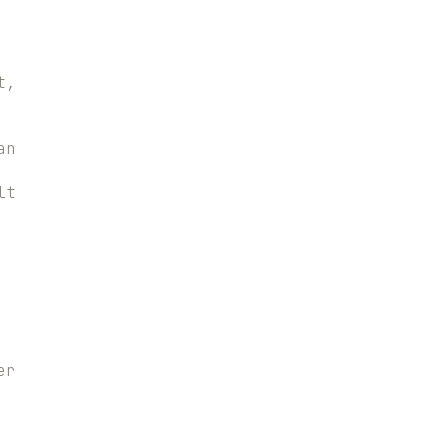
t,
an
lt
er