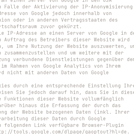
 an einen Server von Google in den USA
m Falle der Aktivierung der IP-Anonymisierung
dresse von Google jedoch innerhalb von
nion oder in anderen Vertragsstaaten des
rtschaftsraum zuvor gekürzt.
le IP-Adresse an einen Server von Google in d
m Auftrag des Betreibers dieser Website wird
n, um Ihre Nutzung der Website auszuwerten, u
n zusammenzustellen und um weitere mit der
zung verbundene Dienstleistungen gegenüber de
 im Rahmen von Google Analytics von Ihrem
rd nicht mit anderen Daten von Google
kies durch eine entsprechende Einstellung Ihr
eisen Sie jedoch darauf hin, dass Sie in dies
e Funktionen dieser Website vollumfänglich
arüber hinaus die Erfassung der durch das
ung der Website bezogenen Daten (inkl. Ihrer
rarbeitung dieser Daten durch Google
m folgenden Link verfügbare Browser-Plugin
tp://tools.google.com/dlpage/gaoptout?hl=de.